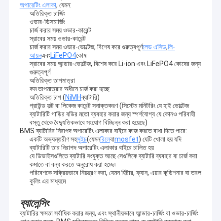
অপারেটিং এলাকা
, যেমন:
অতিরিক্ত চার্জিং
ওভার-ডিসচার্জিং
চার্জ করার সময় ওভার-কারেন্ট
স্রাবের সময় ওভার-কারেন্ট
চার্জ করার সময় ওভার-ভোল্টেজ, বিশেষ করে গুরুত্বপূর্ণ
লেড এসিড
,
লি-
আয়ন
এবং
LiFePO4
কোষ
স্রাবের সময় আন্ডার-ভোল্টেজ, বিশেষ করে Li-ion এবং LiFePO4 কোষের জন্য
গুরুত্বপূর্ণ
অতিরিক্ত তাপমাত্রা
কম তাপমাত্রার অধীনে চার্জ করা হচ্ছে
অতিরিক্ত চাপ (
NiMH
ব্যাটারি)
গ্রাউন্ড ফল্ট বা লিকেজ কারেন্ট সনাক্তকরণ (সিস্টেম মনিটরিং যে হাই ভোল্টেজ
ব্যাটারিটি গাড়ির বডির মতো ব্যবহার করার জন্য স্পর্শযোগ্য যে কোনও পরিবাহী
বস্তু থেকে বৈদ্যুতিকভাবে সংযোগ বিচ্ছিন্ন করা হয়েছে)
BMS ব্যাটারির নিরাপদ অপারেটিং এলাকার বাইরে কাজ করতে বাধা দিতে পারে:
একটি অভ্যন্তরীণ সহ
সুইচ
(যেমন
রিলে
বা
mosfet
) যেটি খোলা হয় যদি
ব্যাটারিটি তার নিরাপদ অপারেটিং এলাকার বাইরে চালিত হয়
যে ডিভাইসগুলিতে ব্যাটারি সংযুক্ত আছে সেগুলিকে ব্যাটারি ব্যবহার বা চার্জ করা
কমাতে বা বন্ধ করতে অনুরোধ করা হচ্ছে৷
পরিবেশকে সক্রিয়ভাবে নিয়ন্ত্রণ করা, যেমন হিটার, ফ্যান, এয়ার কন্ডিশনার বা তরল
কুলিং এর মাধ্যমে
ব্যালেন্সিং
ব্যাটারির ক্ষমতা সর্বাধিক করার জন্য, এবং স্থানীয়ভাবে আন্ডার-চার্জিং বা ওভার-চার্জিং