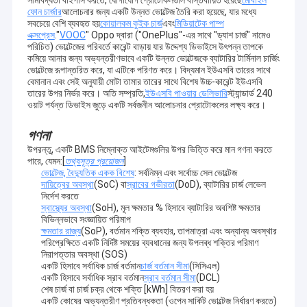
এটি ছোট এবং হালকা, এটি বহন করা এবং পরিচালনা করা সহজ।
ফোন চার্জার
আলোচনার জন্য একটি উন্নত ভোল্টেজ তৈরি করা হয়েছে, যার মধ্যে
মোট স্পেকট্রাম লাইব্রেরী>১৩,০০০ প্রজাতি এবং চোরাচালান স্পেকট্রাম
VR প্রদর্শন
সবচেয়ে বেশি ব্যবহৃত হয়
কোয়ালকম কুইক চার্জ
এবং
মিডিয়াটেক পাম্প
লাইব্রেরি>৩,০০০ প্রজাতি।
এক্সপ্রেস
."
VOOC
" Oppo দ্বারা ("OnePlus"-এর সাথে "ড্যাশ চার্জ" নামেও
একাধিক ভাষার জন্য সমর্থন।
আমাদের সম্বন্ধে
পরিচিত) ভোল্টেজের পরিবর্তে কারেন্ট বাড়ায় যার উদ্দেশ্য ডিভাইসে উৎপন্ন তাপকে
কমিয়ে আনার জন্য অভ্যন্তরীণভাবে একটি উন্নত ভোল্টেজকে ব্যাটারির টার্মিনাল চার্জিং
অন্তর্নির্মিত লাইব্রেরিঃ
ভোল্টেজে রূপান্তরিত করে, যা এটিকে পরিণত করে। বিদ্যমান ইউএসবি তারের সাথে
কারখানা ভ্রমণ
মাদকদ্রব্য এবং অগ্রদূতঃ হে-রাইন, মরফিন, মেথাম-ফেটামিন, কে-টামিন, কো-কাইন, এমডি-
বেমানান এবং সেই অনুযায়ী মোটা তামার তারের সাথে বিশেষ উচ্চ-কারেন্ট ইউএসবি
এমএ, ফেন-ট্যানিল, ক্যানাবিনয়েড, ইফে-ড্রিন, সাফ্রোল ইত্যাদি।
তারের উপর নির্ভর করে। অতি সম্প্রতি,
ইউএসবি পাওয়ার ডেলিভারি
স্ট্যান্ডার্ড 240
রাসায়নিক অস্ত্র: GB, GD, VX, HD ইত্যাদি।
মান নিয়ন্ত্রণ
ওয়াট পর্যন্ত ডিভাইস জুড়ে একটি সর্বজনীন আলোচনার প্রোটোকলের লক্ষ্য করে।
জ্বলনযোগ্য এবং বিষাক্ত তরলঃ পেট্রল, কেরোসিন, ডিজেল, মেথানল, ইথানল,
নাইট্রোমেথান, এস-টোন, বেনজিন, টলুয়েন, অ্যাসেটোনাইট্রিল, টেট্রাহাইড্রোফুরান,
গণনা
আমাদের সাথে যোগাযোগ করুন
ক্লোরোফর্ম ইত্যাদি
বিস্ফোরক: অ্যামোনিয়াম নাইট্রেট, পটাসিয়াম নাইট্রেট, সি 4, কম্পোজিশন বি, টিএনটি,
উপরন্তু, একটি BMS নিম্নোক্ত আইটেমগুলির উপর ভিত্তি করে মান গণনা করতে
আরডিএক্স, এইচএমএক্স, টিএনপি, টিএটিপি ইত্যাদি
পারে, যেমন:[
তথ্যসূত্র প্রয়োজন
]
খবর
ভোল্টেজ, বৈদ্যুতিক একক বিশেষ
: সর্বনিম্ন এবং সর্বোচ্চ সেল ভোল্টেজ
অন্যান্যঃ স্টার্চ, সাক্রোজ, ভিটামিন সি, প্যারা-সিটামল, অ্যানালগিন, পলিথিলিন, পলিস্টারিন
দায়িত্বের অবস্থা
(SoC) বা
স্রাবের গভীরতা
(DoD), ব্যাটারির চার্জ লেভেল
ইত্যাদি
সব ক্ষেত্রেই
নির্দেশ করতে
স্বাস্থ্যের অবস্থা
(SoH), মূল ক্ষমতার % হিসাবে ব্যাটারির অবশিষ্ট ক্ষমতার
বিভিন্নভাবে সংজ্ঞায়িত পরিমাপ
Blog
ক্ষমতার রাজ্য
(SoP), বর্তমান শক্তি ব্যবহার, তাপমাত্রা এবং অন্যান্য অবস্থার
পরিপ্রেক্ষিতে একটি নির্দিষ্ট সময়ের ব্যবধানের জন্য উপলব্ধ শক্তির পরিমাণ
নিরাপত্তার অবস্থা (SOS)
এখন চ্যাট
একটি হিসাবে সর্বাধিক চার্জ বর্তমান
চার্জ বর্তমান সীমা
(সিসিএল)
একটি হিসাবে সর্বাধিক স্রাব বর্তমান
স্রাব বর্তমান সীমা
(DCL)
Ecer
শেষ চার্জ বা চার্জ চক্র থেকে শক্তি [kWh] বিতরণ করা হয়
একটি কোষের অভ্যন্তরীণ প্রতিবন্ধকতা (ওপেন সার্কিট ভোল্টেজ নির্ধারণ করতে)