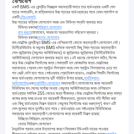
যোগাযোগ
একটি BMS-এর কেন্দ্রীয় নিয়ন্ত্রক অভ্যন্তরীণভাবে তার হার্ডওয়্যার একটি সেল
স্তরে অপারেটিং, বা বাহ্যিকভাবে উচ্চ স্তরের হার্ডওয়্যারের সাথে যেমন ল্যাপটপ বা
একটি
এইচএমআই
.
উচ্চ স্তরের বাহ্যিক যোগাযোগ সহজ এবং বিভিন্ন পদ্ধতি ব্যবহার করে
বিভিন্ন রকমের
সিরিয়াল যোগাযোগ
.
বাস করতে
যোগাযোগ, সাধারণত স্বয়ংচালিত পরিবেশে ব্যবহৃত।
বিভিন্ন রকমের
বেতার যোগাযোগ
.
কম ভোল্টেজ কেন্দ্রীভূত BMS-এর বেশিরভাগই কোনো অভ্যন্তরীণ যোগাযোগ নেই।
ডিস্ট্রিবিউটেড বা মডুলার BMS গুলিকে অবশ্যই কিছু নিম্ন স্তরের অভ্যন্তরীণ
সেল-কন্ট্রোলার (মডুলার আর্কিটেকচার) বা কন্ট্রোলার-কন্ট্রোলার (ডিস্ট্রিবিউটেড
আর্কিটেকচার) যোগাযোগ ব্যবহার করতে হবে।এই ধরনের যোগাযোগ কঠিন, বিশেষ
করে উচ্চ ভোল্টেজ সিস্টেমের জন্য।সমস্যাটি হল কোষগুলির মধ্যে ভোল্টেজের
স্থানান্তর।প্রথম সেল গ্রাউন্ড সিগন্যাল অন্য সেল গ্রাউন্ড সিগন্যালের চেয়ে শত
শত ভোল্ট বেশি হতে পারে।সফ্টওয়্যার প্রোটোকল ছাড়াও, ভোল্টেজ শিফটিং সিস্টেমের
জন্য হার্ডওয়্যার যোগাযোগের দুটি পরিচিত উপায় রয়েছে,
অপটিক্যাল-
আইসোলেটর
এবং
তারবিহীন যোগাযোগ
.অভ্যন্তরীণ যোগাযোগের জন্য আরেকটি
বিধিনিষেধ হল সেলের সর্বোচ্চ সংখ্যা।মডুলার আর্কিটেকচারের জন্য বেশিরভাগ
হার্ডওয়্যার সর্বাধিক 255 নোডের মধ্যে সীমাবদ্ধ।উচ্চ ভোল্টেজ সিস্টেমের জন্য সমস্ত
কক্ষের জন্য সময় চাওয়া হল আরেকটি সীমাবদ্ধতা, ন্যূনতম বাসের গতি সীমিত করা
বাড়ি
এবং কিছু হার্ডওয়্যার বিকল্প হারানো।মডুলার সিস্টেমের খরচ গুরুত্বপূর্ণ, কারণ এটি
প্রযুক্তিগত বৈশিষ্ট্যঃ
সেল মূল্যের সাথে তুলনীয় হতে পারে। হার্ডওয়্যার এবং সফ্টওয়্যার বিধিনিষেধের
ম্যানুয়াল অপারেশন এবং বাহ্যিক আনুষাঙ্গিক ছাড়া স্বয়ংক্রিয় ক্যালিব্রেশন।
পণ্য
সমন্বয়ের ফলে অভ্যন্তরীণ যোগাযোগের জন্য কয়েকটি বিকল্প রয়েছে:
একটি অন্তর্নির্মিত মাইক্রোস্কোপের মাধ্যমে ছোট সন্দেহজনক কণা সনাক্ত করতে সক্ষম।
বিচ্ছিন্ন সিরিয়াল যোগাযোগ
জ্বলন ঝুঁকি মূল্যায়ন করুন এবং স্বয়ংক্রিয়ভাবে লেজার বন্ধ করুন।
বেতার সিরিয়াল যোগাযোগ
ভিডিও
ব্রাউন গ্লাস, কিছু এনভেলপ এবং প্লাস্টিকের প্যাকেজিং এর ভিতর দিয়ে প্রবেশ করুন।
বৈদ্যুতিক প্রবাহ থেকে উত্তাপের কারণে বিদ্যমান ইউএসবি তারের পাওয়ার
সীমাবদ্ধতা বাইপাস করতে, যোগাযোগ প্রোটোকলগুলি বাস্তবায়িত হয়েছে
মোবাইল