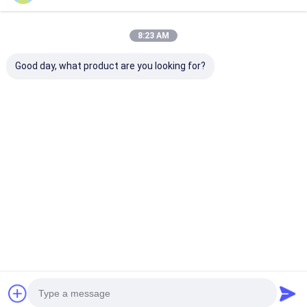
উল্লম্ব সেন্ট্রিফিউগাল পাম্প
অনুভূমিক কেন্দ্রাতিগ পাম্প
8:23 AM
স্লারি পাম্প অংশ
Good day, what product are you looking for?
সেন্ট্রিফিউগাল হেভি ডিউটি ​​
হাই ক্রোম কাস্টিং স্লারি পাম্প
উচ্চ ক্রোম কাস্টিং স্লার
অনুভূমিক স্লারি পাম্প / স্যুয়েজ
পার্টস পাম্প ইম্পেলার 27%
পার্টস / মেটাল সেন্ট্রি
স্লাজ পাম্প 300 m³/h
ক্রোম অ্যালয় A05
পাম্প ইমপেলার
অনুসন্ধান পাঠান
অনুসন্ধান পাঠান
অনুসন্ধান পা
বাড়ি
আমাদের
আমাদের সাথে যোগাযোগ
Desktop
Site
সম্পর্কে
করুন
সাইট ম্যাপ
গোপনীয়তা নীতি
চীন স্প্লিট কেস পাম্প সরবরাহকারী.
Copyright © 2026 Beijing Silk Road
Enterprise Management Services Co.,LTD. All Rights Reserved.
Developed by
ECER