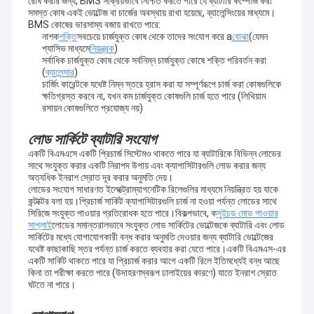
রোধ করার জন্য, BMS সক্রিয়ভাবে নিশ্চিত করতে পারে যে ব্যাটারি কম্পোজ করা
সমস্ত কোষ একই ভোল্টেজ বা চার্জের অবস্থায় রাখা হয়েছে, ব্যালেন্সিংয়ের মাধ্যমে।
BMS কোষের ভারসাম্য বজায় রাখতে পারে:
নাশক
শক্তি
সবচেয়ে চার্জযুক্ত কোষ থেকে তাদের সংযোগ করে a
বোঝা
(যেমন
প্যাসিভ মাধ্যমে
নিয়ন্ত্রক
)
সর্বাধিক চার্জযুক্ত কোষ থেকে সর্বনিম্ন চার্জযুক্ত কোষে শক্তি পরিবর্তন করা
(
ব্যালেন্সার
)
চার্জিং কারেন্টকে যথেষ্ট নিম্ন স্তরে হ্রাস করা যা সম্পূর্ণরূপে চার্জ করা কোষগুলিকে
ক্ষতিগ্রস্ত করবে না, যখন কম চার্জযুক্ত কোষগুলি চার্জ হতে পারে (লিথিয়াম
রসায়ন কোষগুলিতে প্রযোজ্য নয়)
লোড সার্কিটে ব্যাটারি সংযোগ
একটি বিএমএসে একটি প্রিচার্জ সিস্টেমও থাকতে পারে যা ব্যাটারিকে বিভিন্ন লোডের
সাথে সংযুক্ত করার একটি নিরাপদ উপায় এবং ক্যাপাসিটারগুলি লোড করার জন্য
অত্যধিক ইনরাশ স্রোত দূর করার অনুমতি দেয়।
লোডের সংযোগ সাধারণত ইলেক্ট্রোম্যাগনেটিক রিলেগুলির মাধ্যমে নিয়ন্ত্রিত হয় যাকে
কন্টাক্টর বলা হয়।প্রিচার্জ সার্কিট ক্যাপাসিটারগুলি চার্জ না হওয়া পর্যন্ত লোডের সাথে
সিরিজে সংযুক্ত পাওয়ার প্রতিরোধক হতে পারে।বিকল্পভাবে, ক
সুইচড মোড পাওয়ার
সাপ্লাই
লোডের সমান্তরালভাবে সংযুক্ত লোড সার্কিটের ভোল্টেজকে ব্যাটারি এবং লোড
সার্কিটের মধ্যে যোগাযোগকারী বন্ধ করার অনুমতি দেওয়ার জন্য ব্যাটারি ভোল্টেজের
যথেষ্ট কাছাকাছি স্তর পর্যন্ত চার্জ করতে ব্যবহার করা যেতে পারে।একটি বিএমএস-এর
একটি সার্কিট থাকতে পারে যা প্রিচার্জ করার আগে একটি রিলে ইতিমধ্যেই বন্ধ আছে
কিনা তা পরীক্ষা করতে পারে (উদাহরণস্বরূপ ঢালাইয়ের কারণে) যাতে ইনরাশ স্রোত
ঘটতে না পারে।