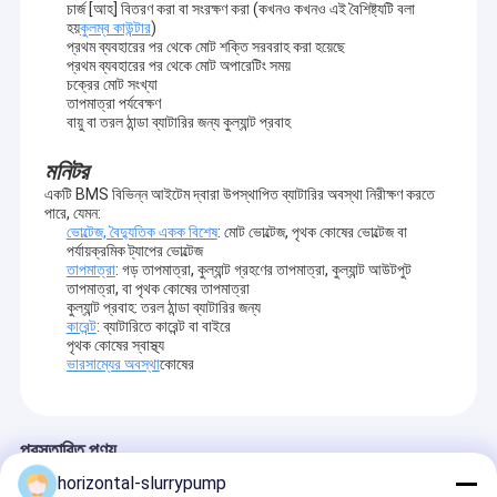
চার্জ [আহ] বিতরণ করা বা সংরক্ষণ করা (কখনও কখনও এই বৈশিষ্ট্যটি বলা
হয়
কুলম্ব কাউন্টার
)
প্রথম ব্যবহারের পর থেকে মোট শক্তি সরবরাহ করা হয়েছে
অনুভূমিক স্লারি পাম্প
প্রথম ব্যবহারের পর থেকে মোট অপারেটিং সময়
চক্রের মোট সংখ্যা
তাপমাত্রা পর্যবেক্ষণ
উল্লম্ব স্লারি পাম্প
বায়ু বা তরল ঠান্ডা ব্যাটারির জন্য কুল্যান্ট প্রবাহ
সেন্ট্রিফিউগাল স্লারি পাম্প
মনিটর
একটি BMS বিভিন্ন আইটেম দ্বারা উপস্থাপিত ব্যাটারির অবস্থা নিরীক্ষণ করতে
হেভি ডিউটি ​​স্লারি পাম্প
পারে, যেমন:
ভোল্টেজ, বৈদ্যুতিক একক বিশেষ
: মোট ভোল্টেজ, পৃথক কোষের ভোল্টেজ বা
পর্যায়ক্রমিক ট্যাপের ভোল্টেজ
জলের উৎস তাপ পাম্প
তাপমাত্রা
: গড় তাপমাত্রা, কুল্যান্ট গ্রহণের তাপমাত্রা, কুল্যান্ট আউটপুট
তাপমাত্রা, বা পৃথক কোষের তাপমাত্রা
কুল্যান্ট প্রবাহ: তরল ঠান্ডা ব্যাটারির জন্য
হাইড্রনিক হিট পাম্প
কারেন্ট
: ব্যাটারিতে কারেন্ট বা বাইরে
পৃথক কোষের স্বাস্থ্য
সুইমিং পুল হিট পাম্প
ভারসাম্যের অবস্থা
কোষের
উচ্চ তাপমাত্রার তাপ পাম্প
প্রস্তাবিত পণ্য
মাল্টিস্টেজ সেন্ট্রিফিউগাল পাম্প
horizontal-slurrypump